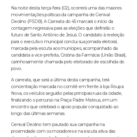
Na noite desta terça-feira (02), ocorrerá uma das maiores
movimentações políticas da campanha de Genival
Deolino (PSDB). A Carreata do 45 marcará o início da
contagem regressiva para as eleições que definirão o
futuro de Santo Antônio de Jesus. O candidato à reeleição
para o executivo municipal conclui sua jornada eleitoral,
marcada pela escuta aos munícipes, acompanhado da
candidata a vice-prefeita, Cristina da Farmácia (União Brasil),
carinhosamente chamada pelo eleitorado de escolhida do
povo.
A carreata, que será a última desta campanha, terá
concentração marcada no comitê em frente à loja Roupa
Nova, os veículos seguirão pelas principais ruas da cidade,
finalizando o percurso na Praça Padre Mateus, em um
encontro que celebrará o apoio popular conquistado ao
longo das últimas semanas.
Genival Deolino tem pautado sua campanha na
proximidade com os moradores e na escuta ativa das