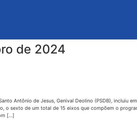
ro de 2024
lano de governo voltado para
prego e renda no município
 Santo Antônio de Jesus, Genival Deolino (PSDB), incluiu e
o, o sexto de um total de 15 eixos que compõem o progra
om […]
te sábado (21) promete reuni