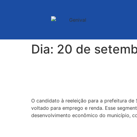
Dia:
20 de setemb
Genival Deolino tem p
desenvolvimento de em
O candidato à reeleição para a prefeitura de
voltado para emprego e renda. Esse segment
desenvolvimento econômico do município, c
Comício da Vitória des