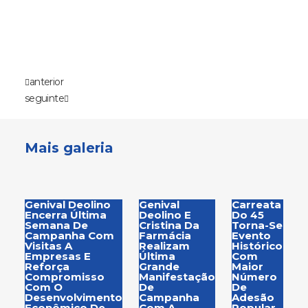
anterior
seguinte
Mais galeria
Genival Deolino
Genival
Carreata
Encerra Última
Deolino E
Do 45
Semana De
Cristina Da
Torna-Se
Campanha Com
Farmácia
Evento
Visitas A
Realizam
Histórico
Empresas E
Última
Com
Reforça
Grande
Maior
Compromisso
Manifestação
Número
Com O
De
De
Desenvolvimento
Campanha
Adesão
Econômico De
Com A
Popular