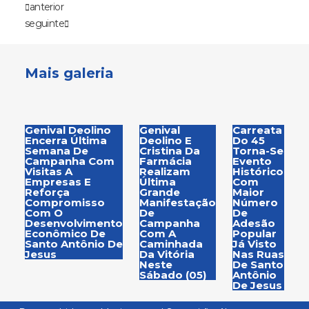
anterior
seguinte
Mais galeria
Genival Deolino
Genival
Carreata
Encerra Última
Deolino E
Do 45
Semana De
Cristina Da
Torna-Se
Campanha Com
Farmácia
Evento
Visitas A
Realizam
Histórico
Empresas E
Última
Com
Reforça
Grande
Maior
Compromisso
Manifestação
Número
Com O
De
De
Desenvolvimento
Campanha
Adesão
Econômico De
Com A
Popular
Santo Antônio De
Caminhada
Já Visto
Jesus
Da Vitória
Nas Ruas
Neste
De Santo
Sábado (05)
Antônio
De Jesus