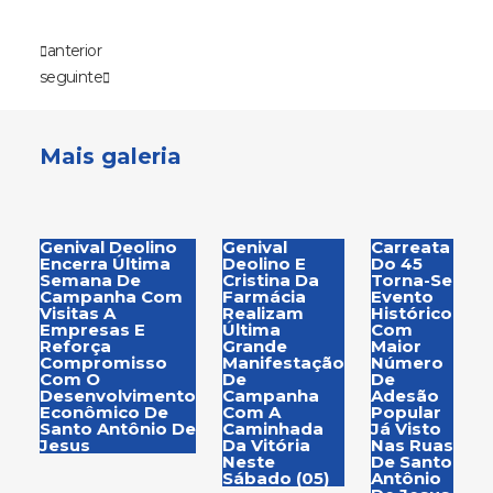
anterior
seguinte
Mais galeria
Genival Deolino
Genival
Carreata
Encerra Última
Deolino E
Do 45
Semana De
Cristina Da
Torna-Se
Campanha Com
Farmácia
Evento
Visitas A
Realizam
Histórico
Empresas E
Última
Com
Reforça
Grande
Maior
Compromisso
Manifestação
Número
Com O
De
De
Desenvolvimento
Campanha
Adesão
Econômico De
Com A
Popular
Santo Antônio De
Caminhada
Já Visto
Jesus
Da Vitória
Nas Ruas
Neste
De Santo
Sábado (05)
Antônio