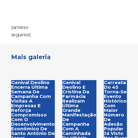
anterior
seguinte
Mais galeria
Genival Deolino
Genival
Carreata
Encerra Última
Deolino E
Do 45
Semana De
Cristina Da
Torna-Se
Campanha Com
Farmácia
Evento
Visitas A
Realizam
Histórico
Empresas E
Última
Com
Reforça
Grande
Maior
Compromisso
Manifestação
Número
Com O
De
De
Desenvolvimento
Campanha
Adesão
Econômico De
Com A
Popular
Santo Antônio De
Caminhada
Já Visto
Jesus
Da Vitória
Nas Ruas