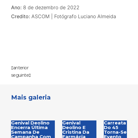
Ano:
8 de dezembro de 2022
Credito:
ASCOM | Fotógrafo Luciano Almeida
anterior
seguinte
Mais galeria
Genival Deolino
Genival
Carreata
Encerra Última
Deolino E
Do 45
Semana De
Cristina Da
Torna-Se
Campanha Com
Farmácia
Evento