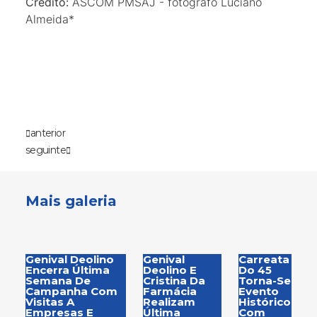
Credito:
ASCOM PMSAJ - fotógrafo Luciano
Almeida*
anterior
seguinte
Mais galeria
Genival Deolino
Genival
Carreata
Encerra Última
Deolino E
Do 45
Semana De
Cristina Da
Torna-Se
Campanha Com
Farmácia
Evento
Visitas A
Realizam
Histórico
Empresas E
Última
Com