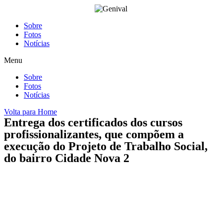
Ir
para
o
Sobre
conteúdo
Fotos
Notícias
Menu
Sobre
Fotos
Notícias
Volta para Home
Entrega dos certificados dos cursos
profissionalizantes, que compõem a
execução do Projeto de Trabalho Social,
do bairro Cidade Nova 2