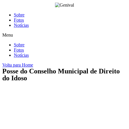
Ir
para
o
Sobre
conteúdo
Fotos
Notícias
Menu
Sobre
Fotos
Notícias
Volta para Home
Posse do Conselho Municipal de Direito
do Idoso